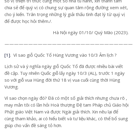
số vị thiện tri thức cùng một số nhà tu hành, xin thành tâm
chia sẻ để quý vị có chung sự quan tâm rộng đường xem xét,
cho ý kiến. Trân trọng những lý giải thấu tình đạt lý từ quý vị
để được học hỏi thêm./.
Hà Nội ngày 01/10/ Quý Mão (2023).
———————————————————————————
[1]
. Vì sao giỗ Quốc Tổ Hùng Vương vào 10/3 Âm lịch ?
Lịch sử và ý nghĩa ngày giỗ Quốc Tổ đã được nhiều bài viết
đề cập. Tuy nhiên Quốc giỗ lấy ngày 10/3 (AL), trước 1 ngày
so với giỗ vua Hùng đời thứ 18 vị vua cuối cùng thời Hùng
Vương.
Vì sao chọn ngày đó? Đã có một số giải thích nhưng chưa rõ ,
may mắn tôi có lần hỏi Hoà thượng Đệ tam Pháp chủ Giáo hội
Phật giáo Việt Nam và được Ngài giải thích. Xin nêu lại để
cùng tham khảo, ai có hiểu biết và tư liệu khác, có thể bổ sung
giúp cho vấn đề sáng tỏ hơn.