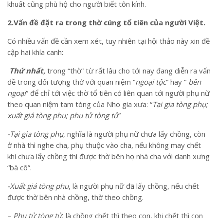
khuất cũng phù hộ cho người biết tôn kính.
2.Vấn đề đặt ra trong thờ cúng tổ tiên của người Việt.
Có nhiều vấn đề cần xem xét, tuy nhiên tại hội thảo này xin đề
cập hai khía canh:
Thứ nhất,
trong “thờ” từ rất lâu cho tới nay đang diễn ra vấn
đề trong đối tượng thờ với quan niệm “
ngoại tộc
” hay “
bên
ngoại
” để chỉ tới việc thờ tổ tiên có liên quan tới người phụ nữ
theo quan niệm tam tòng của Nho gia xưa: “
Tại gia tòng phụ;
xuất giá tòng phu; phu tử tòng tử
”
-Tại gia tòng phụ
, nghĩa là người phụ nữ chưa lấy chồng, còn
ở nhà thì nghe cha, phụ thuộc vào cha, nếu không may chết
khi chưa lấy chồng thì được thờ bên họ nhà cha với danh xưng
“bà cô”.
-Xuất giá tòng phu
, là người phụ nữ đã lấy chồng, nếu chết
được thờ bên nhà chồng, thờ theo chồng.
–
Phu tử tòng tử
, là chồng chết thì theo con, khi chết thì con