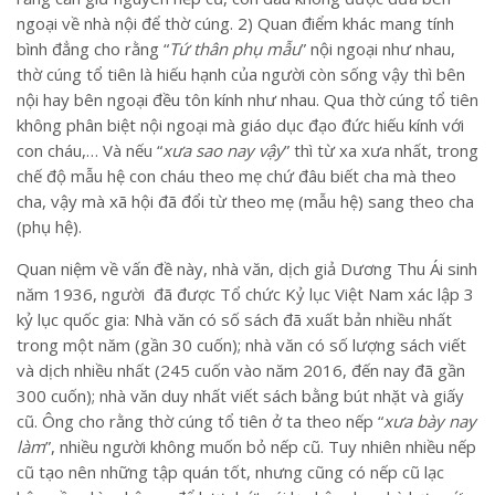
ngoại về nhà nội để thờ cúng. 2) Quan điểm khác mang tính
bình đẳng cho rằng “
Tứ thân phụ mẫu
” nội ngoại như nhau,
thờ cúng tổ tiên là hiếu hạnh của người còn sống vậy thì bên
nội hay bên ngoại đều tôn kính như nhau. Qua thờ cúng tổ tiên
không phân biệt nội ngoại mà giáo dục đạo đức hiếu kính với
con cháu,… Và nếu “
xưa sao nay vậy
” thì từ xa xưa nhất, trong
chế độ mẫu hệ con cháu theo mẹ chứ đâu biết cha mà theo
cha, vậy mà xã hội đã đổi từ theo mẹ (mẫu hệ) sang theo cha
(phụ hệ).
Quan niệm về vấn đề này, nhà văn, dịch giả Dương Thu Ái sinh
năm 1936, người đã được Tổ chức Kỷ lục Việt Nam xác lập 3
kỷ lục quốc gia: Nhà văn có số sách đã xuất bản nhiều nhất
trong một năm (gần 30 cuốn); nhà văn có số lượng sách viết
và dịch nhiều nhất (245 cuốn vào năm 2016, đến nay đã gần
300 cuốn); nhà văn duy nhất viết sách bằng bút nhặt và giấy
cũ. Ông cho rằng thờ cúng tổ tiên ở ta theo nếp “
xưa bày nay
làm
”, nhiều người không muốn bỏ nếp cũ. Tuy nhiên nhiều nếp
cũ tạo nên những tập quán tốt, nhưng cũng có nếp cũ lạc