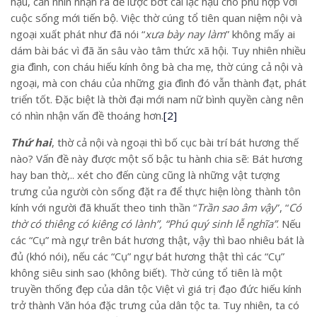
hậu, cần nhìn nhận ra để lược bớt cái lạc hậu cho phù hợp với
cuộc sống mới tiến bộ. Việc thờ cúng tổ tiên quan niệm nội và
ngoại xuất phát như đã nói “
xưa bày nay làm
” không mấy ai
dám bài bác vì đã ăn sâu vào tâm thức xã hội. Tuy nhiên nhiều
gia đình, con cháu hiếu kính ông bà cha mẹ, thờ cúng cả nội và
ngoại, mà con cháu của những gia đình đó vẫn thành đạt, phát
triển tốt. Đặc biệt là thời đại mới nam nữ bình quyền càng nên
có nhìn nhận vấn đề thoáng hơn.
[2]
Thứ hai
, thờ cả nội và ngoại thì bố cục bài trí bát hương thế
nào? Vấn đề này được một số bậc tu hành chia sẽ: Bát hương
hay ban thờ,.. xét cho đến cùng cũng là những vật tượng
trưng của người còn sống đặt ra để thực hiện lòng thành tôn
kính với người đã khuất theo tinh thần “
Trần sao âm vậy
”, “
Có
thờ có thiêng có kiêng có lành”, “Phú quý sinh lễ nghĩa”
. Nếu
các “Cụ” mà ngự trên bát hương thật, vậy thì bao nhiêu bát là
đủ (khó nói), nếu các “Cụ” ngự bát hương thật thì các “Cụ”
không siêu sinh sao (không biết). Thờ cúng tổ tiên là một
truyền thống đẹp của dân tộc Việt vì giá trị đạo đức hiếu kính
trở thành Văn hóa đặc trưng của dân tộc ta. Tuy nhiên, ta có