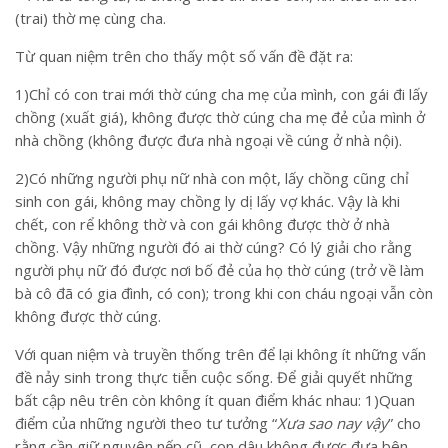
(trai) thờ mẹ cùng cha.
Từ quan niệm trên cho thấy một số vấn đề đặt ra:
1)Chỉ có con trai mới thờ cúng cha mẹ của mình, con gái đi lấy
chồng (xuất giá), không được thờ cúng cha mẹ đẻ của mình ở
nhà chồng (không được đưa nhà ngoại về cúng ở nhà nội).
2)Có những người phụ nữ nhà con một, lấy chồng cũng chỉ
sinh con gái, không may chồng ly dị lấy vợ khác. Vậy là khi
chết, con rể không thờ và con gái không được thờ ở nhà
chồng. Vậy những người đó ai thờ cúng? Có lý giải cho rằng
người phụ nữ đó được nơi bố đẻ của họ thờ cúng (trở về làm
bà cô đã có gia đình, có con); trong khi con cháu ngoại vẫn còn
không được thờ cúng.
Với quan niệm và truyền thống trên để lại không ít những vấn
đề nảy sinh trong thực tiễn cuộc sống. Để giải quyết những
bất cập nêu trên còn không ít quan điểm khác nhau: 1)Quan
điểm của những người theo tư tưởng “
Xưa sao nay vậy
” cho
rằng cần giữ nguyên nếp cũ, con dâu không được đưa bên