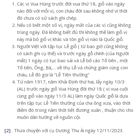
Các vị Vua Hùng trước đời vua thứ 18, giỗ vào ngày
nào đối với mỗi vị, con cháu đời sau không nhớ vì thời
đó chưa có sử sách ghi chép.
Nếu có biết một số vị, ngày mất của các vị cũng không
trùng ngày. Đã không biết đủ thì không thể làm giỗ vị
này mà bỏ giỗ vị khác và tôn giỗ vị nào là Quốc giỗ.
Người Việt với tập tục Lễ giỗ ( từ bao giờ cũng không
có sách ghi cụ thể) và trước ngày gỗ chính (của Người
mất) 1 ngày có tục bao sái và Lễ bố cáo Tổ tiên , mời
Tổ tiên, Ông, Bà,… về thụ Lễ và chứng giám cùng con
cháu, Lễ đó gọi là “Lễ Tiên thường”
Từ năm 1917, năm Khải Định thứ hai, lấy ngày 10/3
(AL) trước ngày giỗ Vua Hùng đời thứ 18 ( vị vua cuối
cùng giỗ vào ngày 11/3 AL) làm ngày Quốc giỗ là dựa
trên tập tục Lễ Tiên thường của cha ông xưa, vào thời
điểm đó trong năm thời tiết đương xuân , thuận cho cho
muôn dân hướng về nguồn cội.
[2]
. Thưa chuyện với cụ Dương Thu Ái ngày 12/11/2023.