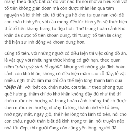
mang theo được bất cứ đồ vật nào thì nỗi nhớ và hiếu kính với
tổ tiên không gián đoạn mà còn được nhân lên qua tâm
nguyện và lời thỉnh cầu tổ tiên gia hộ cho tai qua nạn khỏi để
con cháu bình yên, với cầu mong đến lúc bình yên sẽ thực hiện
thờ tổ tiên khang trang to đẹp hơn. Thờ trong hoàn cảnh khó
khăn đã được tổ tiên khoan dung, thì “Cúng” tổ tiên lại càng
thể hiện sự linh động và khoan dung hơn.
Cúng tổ tiên, với những người có điều kiện thì việc cúng đồ ăn,
lễ vật quý với nhiều nghi thức không có giới hạn, theo quan
niệm “
phú quý sinh lễ nghĩa
”. Nhưng với những gia đình hoàn
cảnh còn khó khăn, không có điều kiện mâm cao cỗ đầy, lễ vật
nhiều, nghi thức lắm mà chỉ cần thể hiện lòng thành kính qua
“
biện lễ
”, với “bát cơ, chén nước, cơi trầu,..” theo phong tục
quê hương, thậm chí do khó khăn không đầy đủ như thế thì
chén nước nén hương và trong hoàn cảnh không thể có được
chén nước nén hương nhưng tỏ lòng thành nhớ về tổ tiên,
nhớ ngày mất, ngày giỗ, thể hiện lòng tôn kính tổ tiên, nói cho
con cháu, người thân biết để kính trọng tri ân, nối truyền nếp
nhà tốt đẹp, thì người đang còn cũng yên lòng, người đã