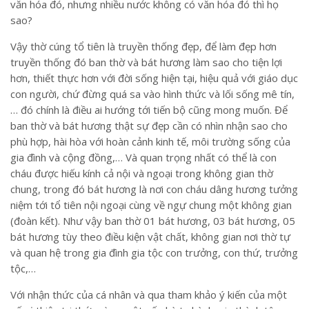
văn hóa đó, nhưng nhiều nước không có văn hóa đó thì họ
sao?
Vậy thờ cúng tổ tiên là truyền thống đẹp, để làm đẹp hơn
truyền thống đó ban thờ và bát hương làm sao cho tiện lợi
hơn, thiết thực hơn với đời sống hiện tại, hiệu quả với giáo dục
con người, chứ đừng quá sa vào hình thức và lối sống mê tín,
… đó chính là điều ai hướng tới tiến bộ cũng mong muốn. Để
ban thờ và bát hương thật sự đẹp cần có nhìn nhận sao cho
phù hợp, hài hòa với hoàn cảnh kinh tế, môi trường sống của
gia đình và cộng đồng,… Và quan trọng nhất có thể là con
cháu được hiếu kính cả nội và ngoại trong không gian thờ
chung, trong đó bát hương là nơi con cháu dâng hương tưởng
niệm tới tổ tiên nội ngoại cùng về ngự chung một không gian
(đoàn kết). Như vậy ban thờ 01 bát hương, 03 bát hương, 05
bát hương tùy theo điều kiện vật chất, không gian nơi thờ tự
và quan hệ trong gia đình gia tộc con trưởng, con thứ, trưởng
tộc,…
Với nhận thức của cá nhân và qua tham khảo ý kiến của một