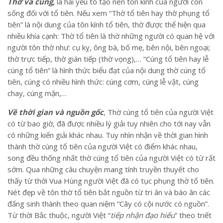
Thờ và cúng,
là hai yếu tố tạo nên tôn kính của người còn
sống đối với tổ tiên. Nếu xem “Thờ tổ tiên hay thờ phụng tổ
tiên” là nội dung của tôn kính tổ tiên, thờ được thể hiện qua
nhiều khía cạnh: Thờ tổ tiên là thờ những người có quan hệ với
người tôn thờ như: cụ kỵ, ông bà, bố mẹ, bên nội, bên ngoại;
thờ trực tiếp, thờ gián tiếp (thờ vọng),… “Cúng tổ tiên hay lễ
cúng tổ tiên” là hình thức biểu đạt của nội dung thờ cúng tổ
tiên, cúng có nhiều hình thức: cúng cơm, cúng lễ vật, cúng
chay, cúng mặn,…
Về thời gian và nguồn gốc
, Thờ cúng tổ tiên của người Việt
có từ bao giờ, đã được nhiều lý giải tuy nhiên cho tới nay vẫn
có những kiến giải khác nhau. Tuy nhìn nhận về thời gian hình
thành thờ cúng tổ tiên của người Việt có điểm khác nhau,
song đều thống nhất thờ cúng tổ tiên của người Việt có từ rất
sớm. Qua những câu chuyện mang tính truyền thuyết cho
thấy từ thời Vua Hùng người Việt đã có tục phụng thờ tổ tiên.
Nét đẹp về tôn thờ tổ tiên bắt nguồn từ tri ân và báo ân các
đấng sinh thành theo quan niệm “Cây có cội nước có nguồn”.
Từ thời Bắc thuộc, người Việt “
tiếp nhận
đạo hiếu
” theo triết