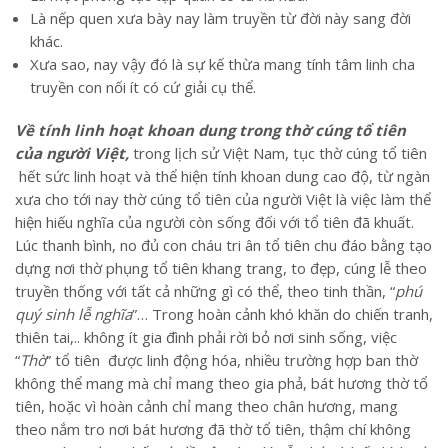
Là nếp quen xưa bày nay làm truyền từ đời này sang đời
khác.
Xưa sao, nay vậy đó là sự kế thừa mang tính tâm linh cha
truyền con nối ít có cứ giải cụ thể.
Về tính linh hoạt khoan dung trong thờ cúng tổ tiên
của người Việt,
trong lịch sử Việt Nam, tục thờ cúng tổ tiên
hết sức linh hoạt và thể hiện tính khoan dung cao độ, từ ngàn
xưa cho tới nay thờ cúng tổ tiên của người Việt là việc làm thể
hiện hiếu nghĩa của người còn sống đối với tổ tiên đã khuất.
Lúc thanh bình, no đủ con cháu tri ân tổ tiên chu đáo bằng tạo
dựng nơi thờ phụng tổ tiên khang trang, to đẹp, cúng lễ theo
truyền thống với tất cả những gì có thể, theo tinh thần, “
phú
quý sinh lễ nghĩa
”… Trong hoàn cảnh khó khăn do chiến tranh,
thiên tai,.. không ít gia đình phải rời bỏ nơi sinh sống, việc
“
Thờ
” tổ tiên được linh động hóa, nhiều trường hợp ban thờ
không thể mang mà chỉ mang theo gia phả, bát hương thờ tổ
tiên, hoặc vì hoàn cảnh chỉ mang theo chân hương, mang
theo nắm tro nơi bát hương đã thờ tổ tiên, thậm chí không