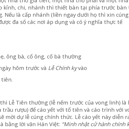
một nhà thờ gia tiên, một nhà thờ phái và một nhà
p kỉnh, chi, nhánh thì thiết bàn tại phía trước bàn 
. Nếu là cấp nhánh (liền ngay dưới họ thì xin cúng 
được đa số các nơi áp dụng và có ý nghĩa thực tế
mẹ, ông bà, cố ông, cố bà thường
 ngày hôm trước và
Lễ Chính kỵ
vào
tiên.
hì Lễ Tiên thường (lễ nếm trước của vong linh) là 
 trầu rượu) để cáo yết với tổ tiên và cáo trình với 
ẽ mời dự lễ cúng chính thức. Lễ cáo yết này diễn r
là bằng lời văn Hán Việt:
“Minh nhật cử hành
chính 