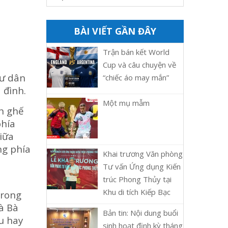
BÀI VIẾT GẦN ĐÂY
Trận bán kết World
Cup và câu chuyện về
cư dân
“chiếc áo may mắn”
 đình.
Một mụ mẫm
n ghế
phía
giữa
ng phía
Khai trương Văn phòng
Tư vấn Ứng dụng Kiến
trúc Phong Thủy tại
Khu di tích Kiếp Bạc
trong
là Bà
Bản tin: Nội dung buổi
u hay
sinh hoạt định kỳ tháng