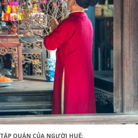
TẬP QUÁN CỦA NGƯỜI HUẾ: