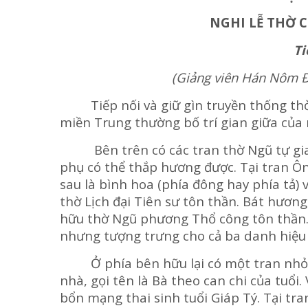
NGHI LỄ THỜ 
Ti
(Giảng viên Hán Nôm Đ
Tiếp nối và giữ gìn truyền thống thờ 
miền Trung thường bố trí gian giữa của n
Bên trên có các tran thờ Ngũ tự gia đ
phụ có thể thắp hương được. Tại tran Ô
sau là bình hoa (phía đông hay phía tả) 
thờ Lịch đại Tiên sư tôn thần. Bát hươn
hữu thờ Ngũ phương Thổ công tôn thần.
nhưng tượng trưng cho cả ba danh hiệu 
Ở phía bên hữu lại có một tran nhỏ h
nhà, gọi tên là Bà theo can chi của tuổi.
bổn mạng thai sinh tuổi Giáp Tý. Tại t