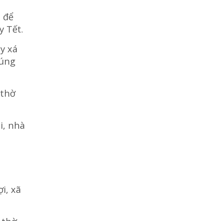
u để
y Tết.
y xá
cúng
 thờ
i, nhà
i, xã