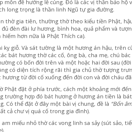
p môn để hưởng lễ cúng. Đó là các vị thần bảo hộ 
h long trọng là thần linh Ngũ tự gia đường.
hờ gia tiên, thường thờ theo kiểu tiền Phật, hậu
ó đủ đèn đài lư hương, bình hoa, quả phẩm và tượ
 hiếm hơn nữa là Phật Thích ca).
 kỵ giỗ. Và sát tường là một hương án hậu, trên c
các bát hương thờ các cố, ông bà, cha mẹ, chú bác
ường có bốn đời trên và một hoặc hai đời sau (đời
ng có diện tích rộng rãi thì gia chủ thờ tượng trư
t hương từ đời cố xuống đến đời con và đời cháu đã
hờ Phật đặt ở phía trước, cách một khoảng mới đế
ng trường hợp đó bát hương ở hương án tiền là bát
. Có thể đặt ở đây một bài vị chung, đề là
“Bổn âm
tất cả chư vị quá cố trong gia đình).
 am miếu nhỏ thờ các vong linh sa sảy (sút sảo, tiể
).