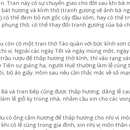
 Tran này có sự chuyển giao cho đời sau khi bà 
à cả bát hương và kỉnh thờ (tranh gương vẽ ảnh bà n
u) có thể đem bỏ nơi gốc cây đầu xóm, hay có thể t
mà phụng thờ, có thể thay đổi tranh gương của bà c
còn có một tran thờ Táo quân với bức kỉnh sơn đ
hi vị. Ngoài các ngày Tết và ngày mùng một, ngày
trầu rượu để thắp hương thờ kính, thì vào rạng sá
 Tiên sư giáng hạ, người Huế thường làm lễ cúng 
 xôi, bộ áo giấy. Hôm sau nếu cần thắc mắc về số mạ
à và tran bếp cũng được thắp hương, dâng lễ cau
làm lễ giỗ kỵ trong nhà, nhằm cầu xin cho các vong
u có ống cắm hương để thắp hương cho nhị vị mô
khi có lễ cúng trong gia đình, xin nhị vị môn thần