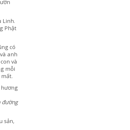
vườn
 Linh.
ng Phật
ũng có
 và anh
 con và
ng mỗi
 mất.
n hương
 đường
u sản,