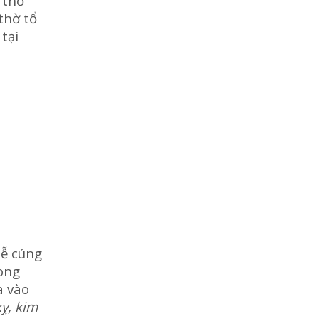
 thờ
thờ tổ
tại
lễ cúng
vong
a vào
kỵ, kim