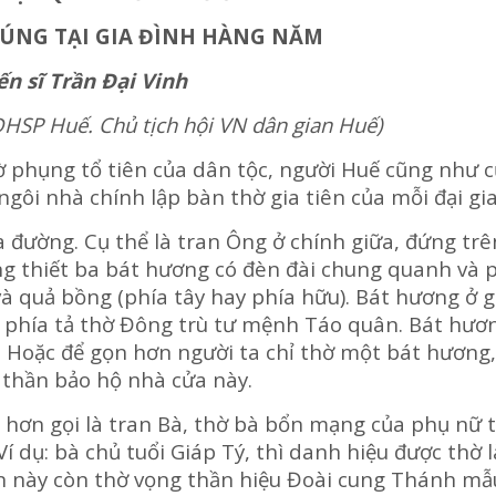
CÚNG TẠI GIA ĐÌNH HÀNG NĂM
ến sĩ Trần Đại Vinh
HSP Huế. Chủ tịch hội VN dân gian Huế)
phụng tổ tiên của dân tộc, người Huế cũng như 
gôi nhà chính lập bàn thờ gia tiên của mỗi đại gia
ường. Cụ thể là tran Ông ở chính giữa, đứng trê
ng thiết ba bát hương có đèn đài chung quanh và 
và quả bồng (phía tây hay phía hữu). Bát hương ở 
g phía tả thờ Đông trù tư mệnh Táo quân. Bát hươ
 Hoặc để gọn hơn người ta chỉ thờ một bát hương,
thần bảo hộ nhà cửa này.
ơn gọi là tran Bà, thờ bà bổn mạng của phụ nữ 
 Ví dụ: bà chủ tuổi Giáp Tý, thì danh hiệu được thờ 
ran này còn thờ vọng thần hiệu Đoài cung Thánh mẫ