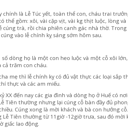
y chính là Lễ Túc yết, toàn thể con, cháu trai trưở
 thể gồm: xôi, vài cặp vịt, vài kg thịt luộc, lòng v
lễ cúng trà, rồi chia phiên canh gác nhà thờ. Trong
g cúng vào lễ chính kỵ sáng sớm hôm sau.
a số dòng họ là một con heo luộc và một cỗ xôi lớn,
 cả trăm con cháu.
 cha mẹ thì lễ chính kỵ có đủ vật thực các loại sắp 
hí thực và các am miếu.
 kỷ XX đến nay các gia đình và dòng họ ở Huế có nơi
 Lễ Tiên thường nhưng lại cúng cỗ bàn đầy đủ phon
chiều. Cúng xong là mời khách và bà con hưởng cỗ
g Lễ Tiên thường từ 11giờ -12giờ trưa, sau đó mời
ờ giấc lao động.