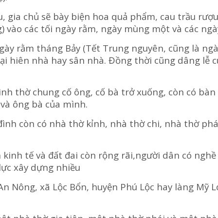
u, gia chủ sẽ bày biện hoa quả phẩm, cau trầu rượ
) vào các tối ngày rằm, ngày mùng một và các ngà
ngày rằm tháng Bảy (Tết Trung nguyên, cũng là ngà
tại hiên nhà hay sân nhà. Đồng thời cũng dâng lễ 
đình thờ chung cố ông, cố bà trở xuống, còn có bàn
 và ông bà của mình.
 đình còn có nhà thờ kỉnh, nhà thờ chi, nhà thờ phá
n kinh tế và đất đai còn rộng rãi,người dân có nghề
lực xây dựng nhiều
 An Nông, xã Lộc Bổn, huyện Phú Lộc hay làng Mỹ Lợ