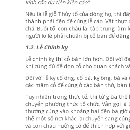
kính cẩn dự tiên kiền cáo”.
Nếu là lễ giỗ Thủy tổ của dòng họ, thì đâ
thành phải đến để cúng lễ cáo. Vật thực có
chả. Buổi tối con cháu lại tập trung làm 
người lo lễ phải chuẩn bị cỗ bàn để dân
1.2. Lễ Chính kỵ
Lễ chính kỵ thì cỗ bàn lớn hơn. Đối với đ
khi cúng đủ để dọn cỗ cho quan khách và
Đối với lễ kỵ cố ông, cố bà, kỵ ông, bà và
các mâm cỗ để cúng ở các bàn thờ, bàn t
Tuy nhiên trong thực tế, thì từ giữa thế
chuyển phương thức tổ chức. Vẫn gọi là
thường cúng vào khoảng hai đến ba giờ 
thể một số nơi khác lại chuyển sang cún
và con cháu hưởng cỗ để thích hợp với gi