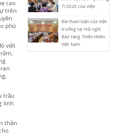
mẹ cao
7/2026 của Viện
gự trên
ruyền
Bài tham luận của Viện
ho phù
trưởng tại Hội nghị
Bảo tàng Thiên nhiên
Việt Nam
ỏ viết
 rằm,
ng
tran
ng,
 trầu
 linh
n thần
 cho