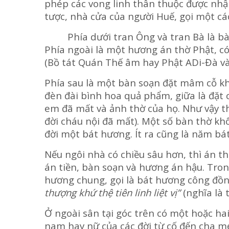
phép các vong linh thân thuộc được nhậ
tược, nhà cửa của người Huế, gọi một các
Phía dưới tran Ông và tran Bà là bàn t
Phía ngoài là một hương án thờ Phật, c
(Bồ tát Quán Thế âm hay Phật ADi-Đà và
Phía sau là một bàn soạn đặt mâm cỗ khi
đèn đài bình hoa quả phẩm, giữa là đặt 
em đã mất và ảnh thờ của họ. Như vậy th
đời cháu nội đã mất). Một số bàn thờ khô
đời một bát hương. Ít ra cũng là năm bá
Nếu ngôi nhà có chiều sâu hơn, thì án t
án tiền, bàn soạn và hương án hậu. Tro
hương chung, gọi là bát hương công đồng
thượng khứ thệ tiên linh liệt vị”
(nghĩa là 
Ở ngoài sân tại góc trên có một hoặc hai
nam hay nữ của các đời từ cố đến cha mẹ