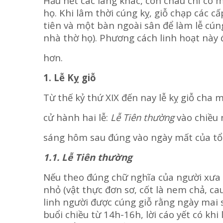
Hầu hết các làng khác, con cháu chỉ có 
họ. Khi lâm thời cúng kỵ, giỗ chạp các cấ
tiên và một bàn ngoài sân để làm lễ cúng
nhà thờ họ). Phương cách linh hoạt này 
hơn.
1. Lễ Kỵ giỗ
Từ thế kỷ thứ XIX đến nay lễ kỵ giỗ cha 
cử hành hai lễ:
Lễ Tiên thường
vào chiều
sáng hôm sau đúng vào ngày mất của tổ 
1.1. Lễ Tiên thường
Nếu theo đúng chữ nghĩa của người xưa t
nhỏ (vật thực đơn sơ, cốt là nem chả, cau
linh người được cúng giỗ rằng ngày mai s
buổi chiều từ 14h-16h, lời cáo yết có khi 