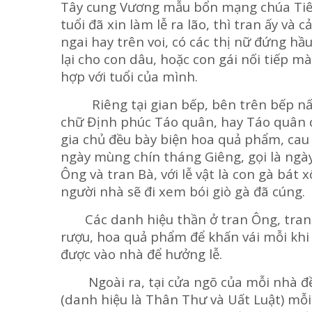
Tây cung Vương mẫu bổn mạng chúa Tiên.
tuổi đã xin làm lễ ra lão, thì tran ấy v
ngai hay trên voi, có các thị nữ đứng hầ
lại cho con dâu, hoặc con gái nối tiếp 
hợp với tuổi của mình.
Riêng tại gian bếp, bên trên bếp nấu 
chữ Định phúc Táo quân, hay Táo quân c
gia chủ đều bày biện hoa quả phẩm, cau 
ngày mùng chín tháng Giêng, gọi là ngày
Ông và tran Bà, với lễ vật là con gà bát
người nhà sẽ đi xem bói giò gà đã cúng.
Các danh hiệu thần ở tran Ông, tran B
rượu, hoa quả phẩm để khấn vái mỗi khi 
được vào nhà để hưởng lễ.
Ngoài ra, tại cửa ngõ của mỗi nhà đề
(danh hiệu là Thân Thư và Uất Luật) mỗi 