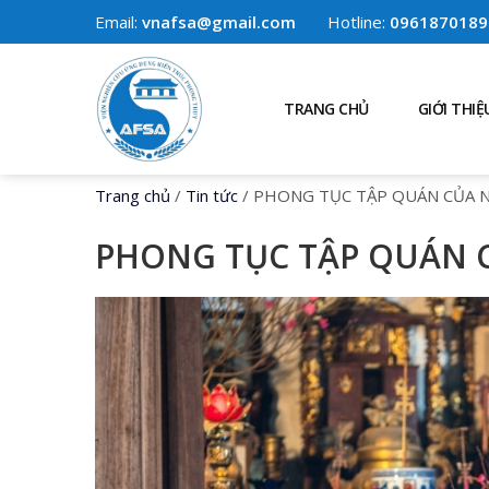
Email:
vnafsa@gmail.com
Hotline:
0961870189
TRANG CHỦ
GIỚI THIỆ
Trang chủ
/
Tin tức
/
PHONG TỤC TẬP QUÁN CỦA 
PHONG TỤC TẬP QUÁN 